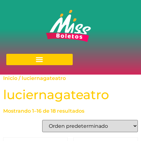
Inicio
/ luciernagateatro
luciernagateatro
Mostrando 1–16 de 18 resultados