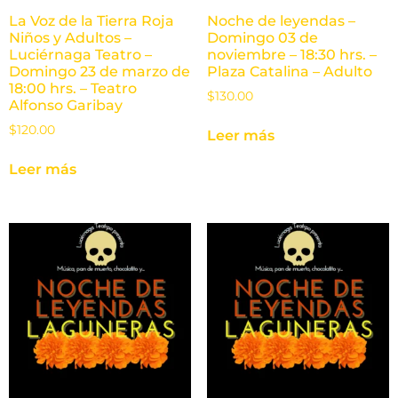
La Voz de la Tierra Roja
Noche de leyendas –
Niños y Adultos –
Domingo 03 de
Luciérnaga Teatro –
noviembre – 18:30 hrs. –
Domingo 23 de marzo de
Plaza Catalina – Adulto
18:00 hrs. – Teatro
$
130.00
Alfonso Garibay
$
120.00
Leer más
Leer más