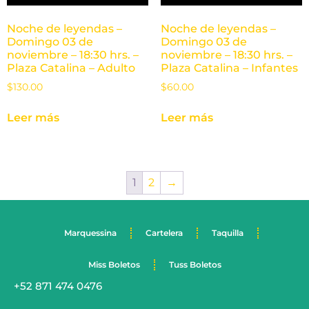
Noche de leyendas –
Noche de leyendas –
Domingo 03 de
Domingo 03 de
noviembre – 18:30 hrs. –
noviembre – 18:30 hrs. –
Plaza Catalina – Adulto
Plaza Catalina – Infantes
$
130.00
$
60.00
Leer más
Leer más
1
2
→
Marquessina
Cartelera
Taquilla
Miss Boletos
Tuss Boletos
+52 871 474 0476