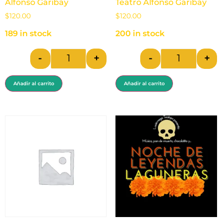
Alfonso Garibay
Teatro Alfonso Garibay
$
120.00
$
120.00
189 in stock
200 in stock
-
+
-
+
Añadir al carrito
Añadir al carrito