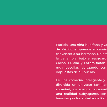
Patricia, una niña huérfana y v
de México, emprende el camino
convencer a su hermana Dolores 
la tierra roja; bajo el resgua
Cacho, Eulalia y Lázaro trata
muy peculiar; abrazando con
impuestas de su pueblo.
Es una comedia inteligente y 
divertida un universo famili
sociedad, los sueños traiciona
una realidad subyugante, son
transitar por los anhelos de Patri