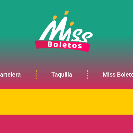
artelera
Taquilla
Miss Bolet