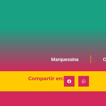
Marquessina
C
Compartir en: