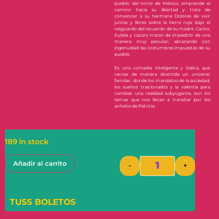
pueblo del norte de México, emprende el
camino hacia su libertad y trata de
convencer a su hermana Dolores de vivir
juntas y libres sobre la tierra roja; bajo el
resguardo del recuerdo de su madre. Cacho,
Eulalia y Lázaro tratan de impedirlo de una
manera muy peculiar; abrazando con
ingenuidad las costumbres impuestas de su
pueblo.
Es una comedia inteligente y lúdica, que
recrea de manera divertida un universo
familiar, donde los mandatos de la sociedad,
los sueños traicionados y la valentía para
cambiar una realidad subyugante, son los
temas que nos llevan a transitar por los
anhelos de Patricia.
189 in stock
Añadir al carrito
-
+
TUSS BOLETOS