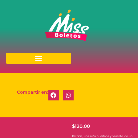
Compartir en:
$
120.00
Patricia, una niña huérfana y valiente, de un