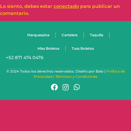
Lo siento, debes estar
conectado
para publicar un
comentario.
Marquessina
Cartelera
Taquilla
Miss Boletos
Tuss Boletos
+52 871 474 0476
© 2024 Todos los derechos reservados. Diseño por Balo |
Política de
Privacidad |
Términos y Condiciones