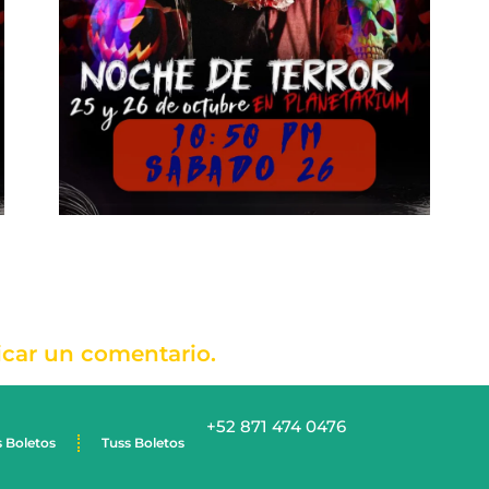
icar un comentario.
+52 871 474 0476
s Boletos
Tuss Boletos