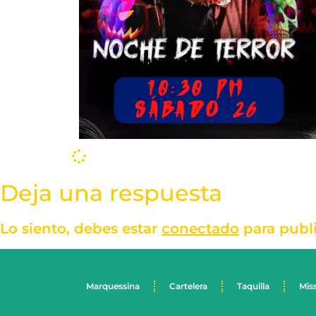
Deja una respuesta
Lo siento, debes estar
conectado
para publ
Marquessina
Cartelera
Taquilla
Mis