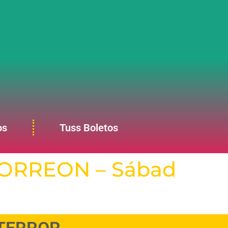
os
Tuss Boletos
ORREON – Sábad
 TERROR