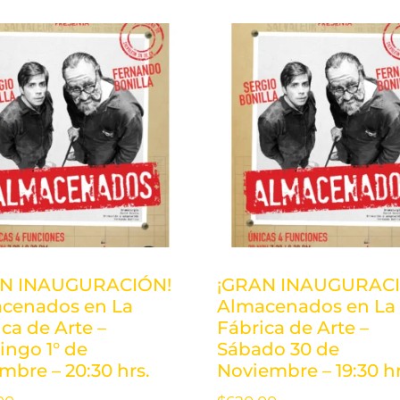
N INAUGURACIÓN!
¡GRAN INAUGURACI
cenados en La
Almacenados en La
ca de Arte –
Fábrica de Arte –
ngo 1° de
Sábado 30 de
mbre – 20:30 hrs.
Noviembre – 19:30 hr