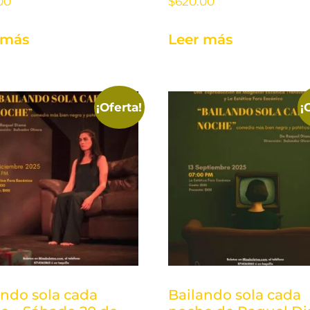
00
$
620.00
 más
Leer más
¡Oferta!
¡
ando sola cada
Bailando sola cada