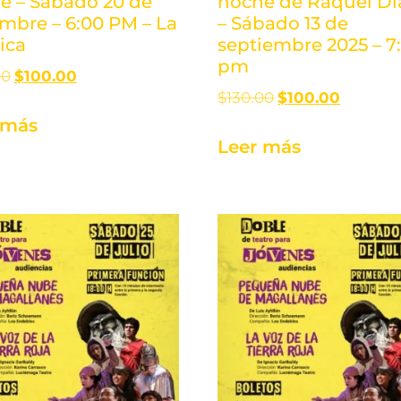
e – Sábado 20 de
noche de Raquel D
embre – 6:00 PM – La
– Sábado 13 de
ica
septiembre 2025 – 7
pm
00
$
100.00
$
130.00
$
100.00
 más
Leer más