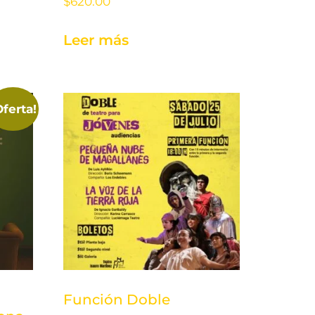
$
620.00
Leer más
Oferta!
Función Doble