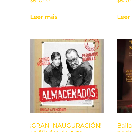
$
620.00
$
620.
Leer más
Leer
¡GRAN INAUGURACIÓN!
Bail