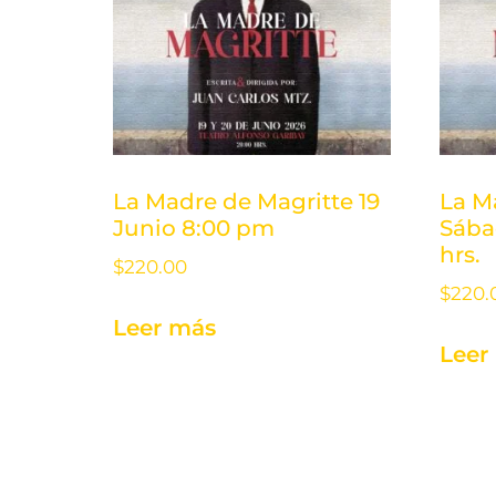
La Madre de Magritte 19
La M
Junio 8:00 pm
Sába
hrs.
$
220.00
$
220.
Leer más
Leer