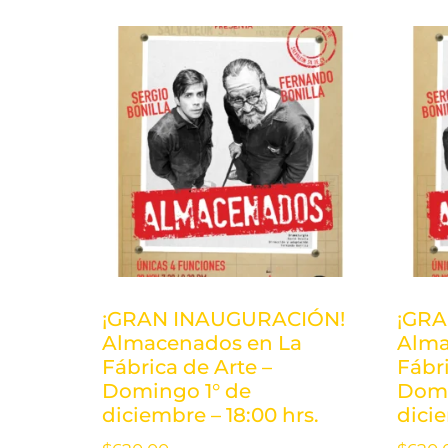
¡GRAN INAUGURACIÓN!
¡GRA
Almacenados en La
Alma
Fábrica de Arte –
Fábri
Domingo 1° de
Domi
diciembre – 18:00 hrs.
dicie