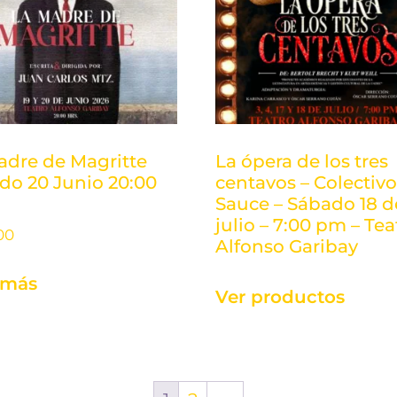
adre de Magritte
La ópera de los tres
do 20 Junio 20:00
centavos – Colectiv
Sauce – Sábado 18 d
julio – 7:00 pm – Tea
00
Alfonso Garibay
 más
Ver productos