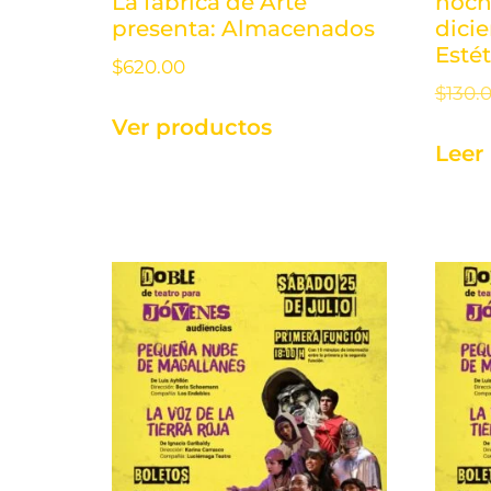
La fábrica de Arte
noch
presenta: Almacenados
dici
Estét
$
620.00
$
130.
Ver productos
Leer