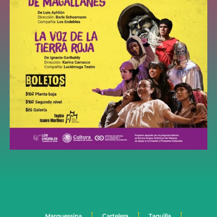
Marquessina
Cartelera
Taquilla