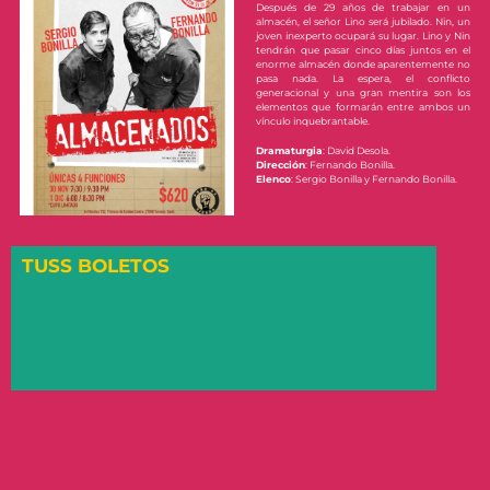
Después de 29 años de trabajar en un
almacén, el señor Lino será jubilado. Nin, un
joven inexperto ocupará su lugar. Lino y Nin
tendrán que pasar cinco días juntos en el
enorme almacén donde aparentemente no
pasa nada. La espera, el conflicto
generacional y una gran mentira son los
elementos que formarán entre ambos un
vínculo inquebrantable.
Dramaturgia
: David Desola.
Dirección
: Fernando Bonilla.
Elenco
: Sergio Bonilla y Fernando Bonilla.
TUSS BOLETOS