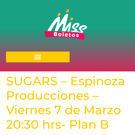
SUGARS – Espinoza
Producciones –
Viernes 7 de Marzo
20:30 hrs- Plan B