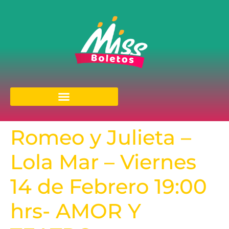
Romeo y Julieta –
Lola Mar – Viernes
14 de Febrero 19:00
hrs- AMOR Y