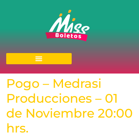
Pogo – Medrasi
Producciones – 01
de Noviembre 20:00
hrs.