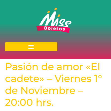
Pasión de amor «El
cadete» – Viernes 1°
de Noviembre –
20:00 hrs.