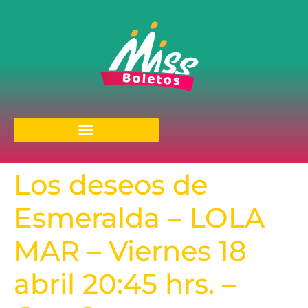
Los deseos de
Esmeralda – LOLA
MAR – Viernes 18
abril 20:45 hrs. –