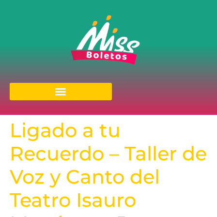
Ligado a tu
Recuerdo – Taller de
Voz y Canto del
Teatro Isauro