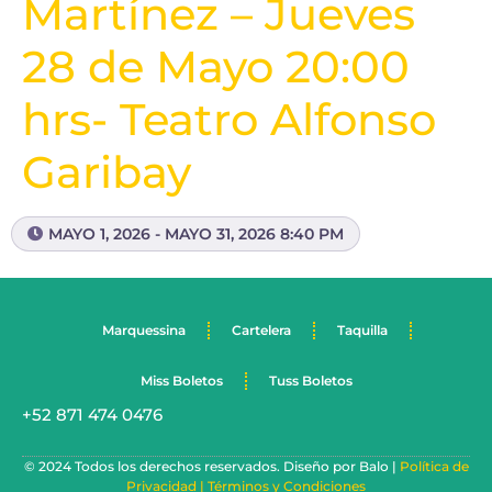
Martínez – Jueves
28 de Mayo 20:00
hrs- Teatro Alfonso
Garibay
MAYO 1, 2026 - MAYO 31, 2026 8:40 PM
Marquessina
Cartelera
Taquilla
Miss Boletos
Tuss Boletos
+52 871 474 0476
© 2024 Todos los derechos reservados. Diseño por Balo |
Política de
Privacidad |
Términos y Condiciones