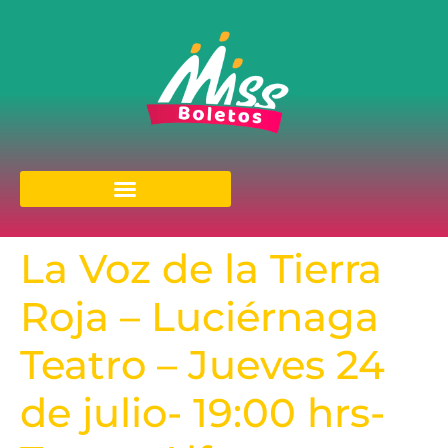
La Voz de la Tierra
Roja – Luciérnaga
Teatro – Jueves 24
de julio- 19:00 hrs-