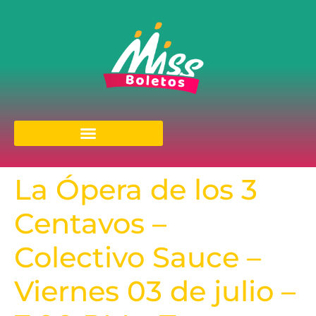
La Ópera de los 3
Centavos –
Colectivo Sauce –
Viernes 03 de julio –