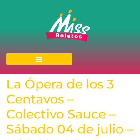
La Ópera de los 3
Centavos –
Colectivo Sauce –
Sábado 04 de julio –