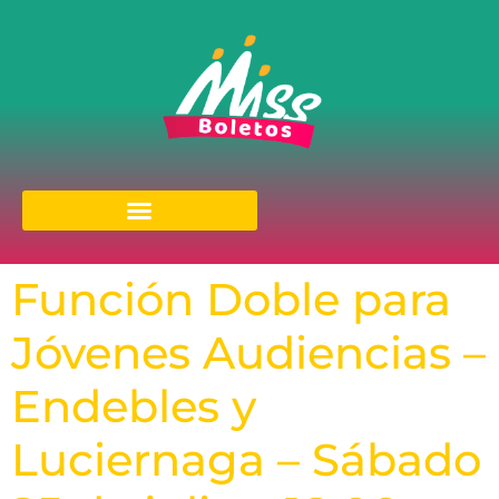
Función Doble para
Jóvenes Audiencias –
Endebles y
Luciernaga – Sábado