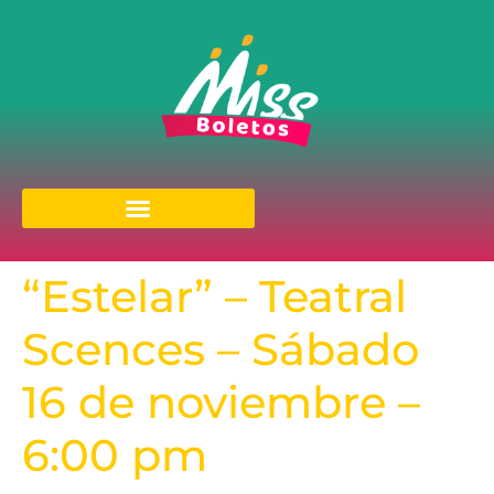
“Estelar” – Teatral
Scences – Sábado
16 de noviembre –
6:00 pm