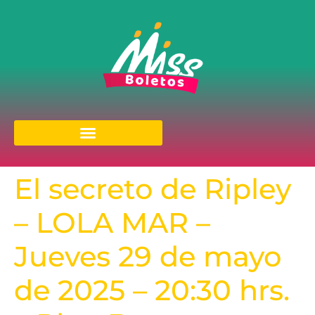
El secreto de Ripley
– LOLA MAR –
Jueves 29 de mayo
de 2025 – 20:30 hrs.