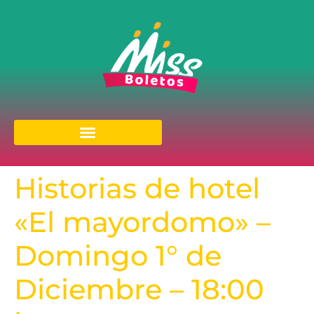
Historias de hotel
«El mayordomo» –
Domingo 1° de
Diciembre – 18:00