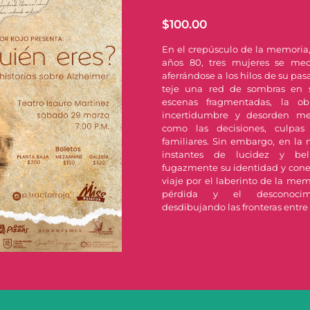
$
100.00
En el crepúsculo de la memoria,
años 80, tres mujeres se mece
aferrándose a los hilos de su pa
teje una red de sombras en 
escenas fragmentadas, la obr
incertidumbre y desorden me
como las decisiones, culpas
familiares. Sin embargo, en la 
instantes de lucidez y bel
fugazmente su identidad y cone
viaje por el laberinto de la mem
pérdida y el desconocimi
desdibujando las fronteras entre 