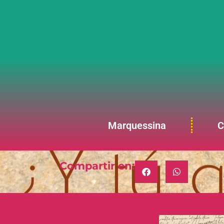
Marquessina
C
Compartir en: