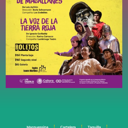
Marquessina
Cartelera
Taquilla