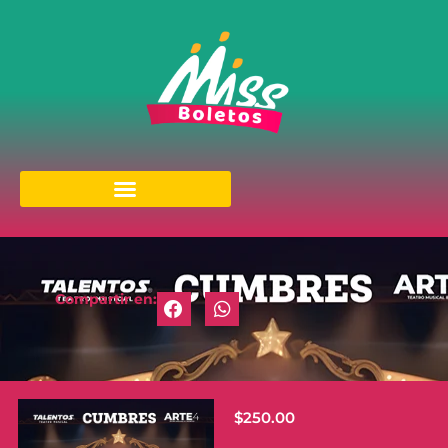
Compartir en:
$
250.00