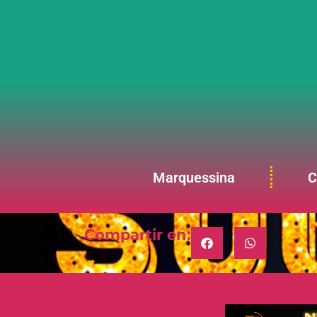
Marquessina
C
Compartir en: