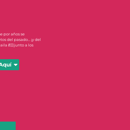
e por años se
tos del pasado… ¡y del
aila 💃🏻junto a los