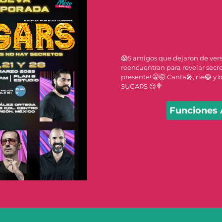
😱5 amigos que dejaron de vers
reencuentran para revelar secre
presente! 🤫🤯 Canta🎤, ríe😂 y b
SUGARS 😏🍭