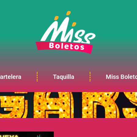
artelera
Taquilla
Miss Bolet