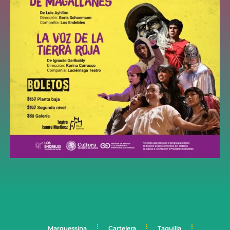
Marquessina
Cartelera
Taquilla