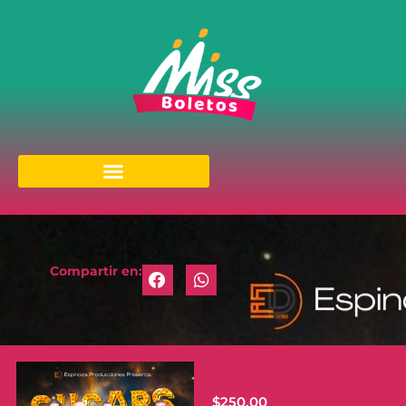
Compartir en:
$
250.00