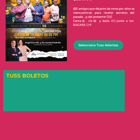
😱5 amigos que dejaron de verse por años se
reencuentran para revelar secretos del
pasado… ¡y del presente! 🤫🤯
Canta🎤, ríe😂 y baila 💃🏻junto a los
SUGARS 😏🍭
Selecciona Tuss Asientos
TUSS BOLETOS