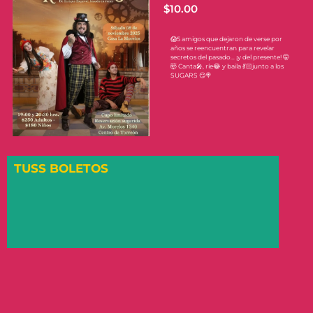
$
10.00
😱5 amigos que dejaron de verse por
años se reencuentran para revelar
secretos del pasado… ¡y del presente! 🤫
🤯 Canta🎤, ríe😂 y baila 💃🏻junto a los
SUGARS 😏🍭
TUSS BOLETOS