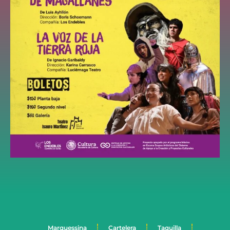
Marquessina
Cartelera
Taquilla