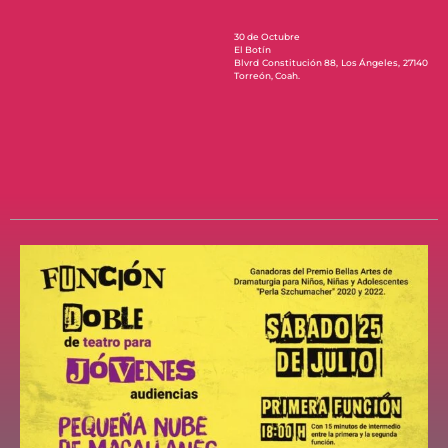
30 de Octubre
El Botín
Blvrd Constitución 88, Los Ángeles, 27140
Torreón, Coah.