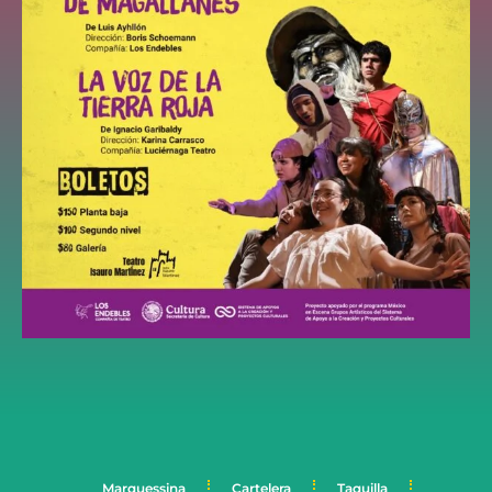
Marquessina
Cartelera
Taquilla