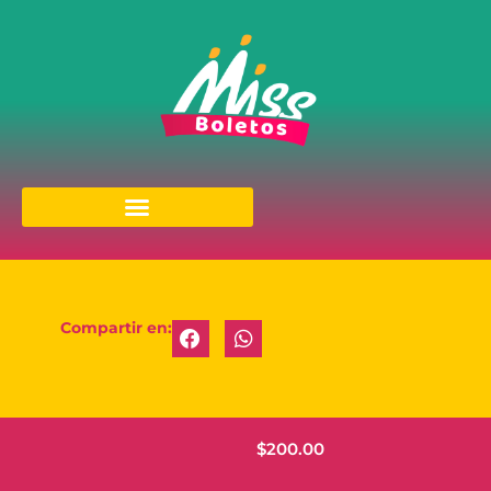
Compartir en:
$
200.00