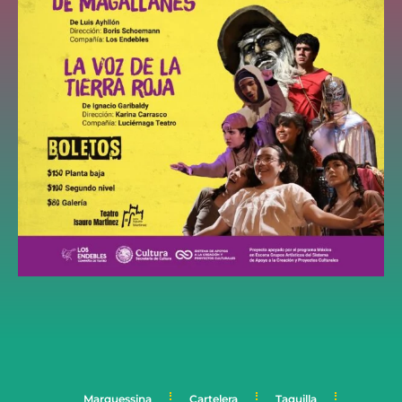
Marquessina
Cartelera
Taquilla