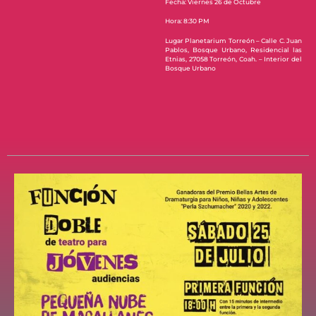
Fecha: Viernes 26 de Octubre
Hora: 8:30 PM
Lugar Planetarium Torreón – Calle C. Juan
Pablos, Bosque Urbano, Residencial las
Etnias, 27058 Torreón, Coah. – Interior del
Bosque Urbano