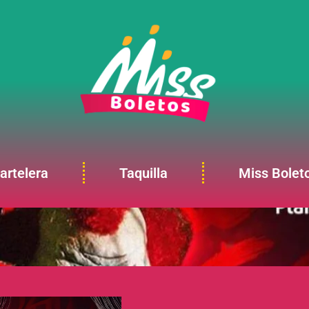
artelera
Taquilla
Miss Bolet