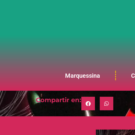
Marquessina
C
Compartir en: