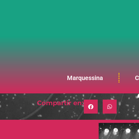
Marquessina
C
Compartir en: