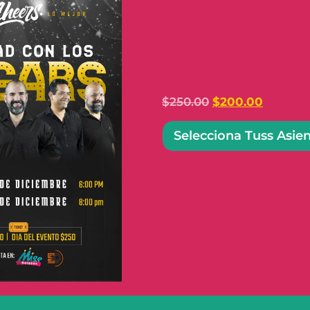
$
250.00
$
200.00
Selecciona Tuss Asie