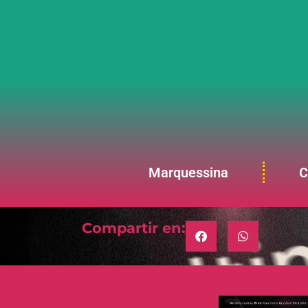
Marquessina
C
Compartir en: