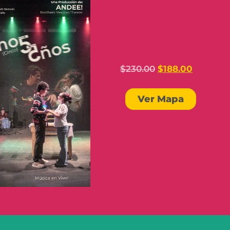
$
230.00
$
188.00
Ver Mapa