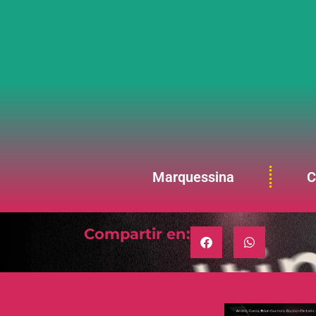
Marquessina
C
Compartir en: