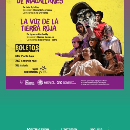
Marquessina
Cartelera
Taquilla