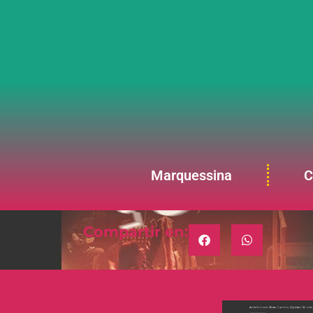
Marquessina
C
Compartir en: