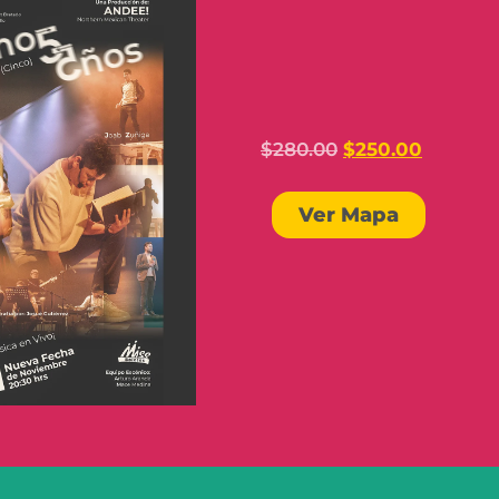
$
280.00
$
250.00
Ver Mapa