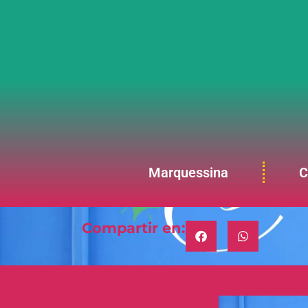
Marquessina
C
Compartir en: