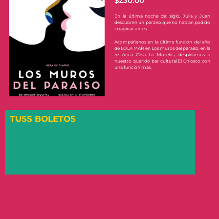
$
230.00
En la última noche del siglo, Julia y Juan
descubren un paraíso que no habían podido
imaginar antes.
Acompáñanos en la última función del año
de LOLA MAR en Los muros del paraíso, en la
histórica Casa La Morelos, despidamos a
nuestro querido bar cultural El Chiosco con
una función más.
TUSS BOLETOS