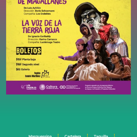
Marquessina
Cartelera
Taquilla