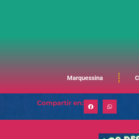
Marquessina
C
Compartir en: