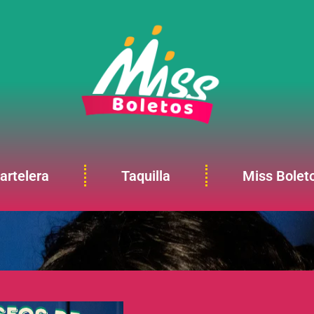
artelera
Taquilla
Miss Bolet