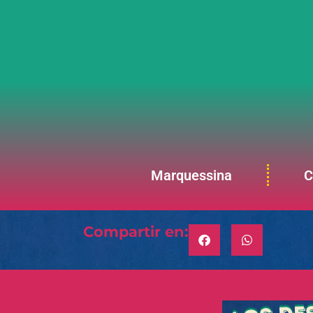
Marquessina
C
Compartir en: