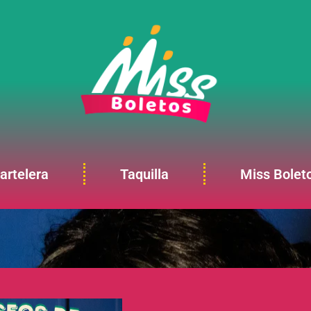
artelera
Taquilla
Miss Bolet