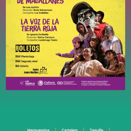
Marquessina
Cartelera
Taquilla