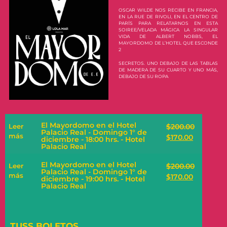
OSCAR WILDE NOS RECIBE EN FRANCIA,
EN LA RUE DE RIVOLI, EN EL CENTRO DE
PARÍS PARA RELATARNOS EN ESTA
SOIREE/VELADA MÁGICA LA SINGULAR
VIDA DE ALBERT NOBBS, EL
MAYORDOMO DE L’HOTEL QUE ESCONDE
2
SECRETOS. UNO DEBAJO DE LAS TABLAS
DE MADERA DE SU CUARTO Y UNO MÁS,
DEBAJO DE SU ROPA
El Mayordomo en el Hotel
Leer
$
200.00
Palacio Real - Domingo 1° de
más
$
170.00
diciembre - 18:00 hrs. - Hotel
Palacio Real
El Mayordomo en el Hotel
Leer
$
200.00
Palacio Real - Domingo 1° de
más
$
170.00
diciembre - 19:00 hrs. - Hotel
Palacio Real
TUSS BOLETOS