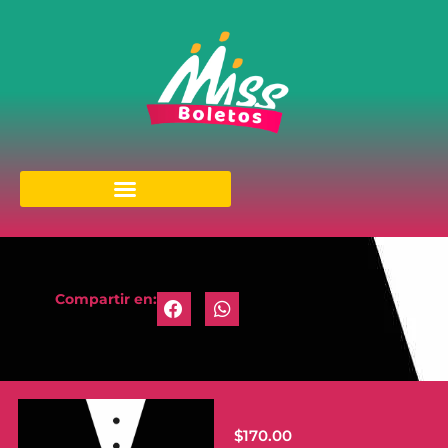
Compartir en:
$
170.00