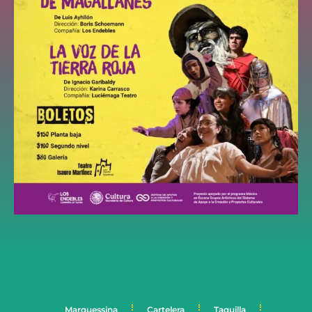
Marquessina
Cartelera
Taquilla