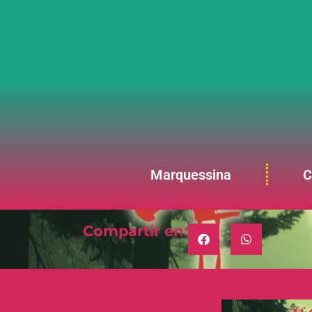
Marquessina
C
Compartir en: