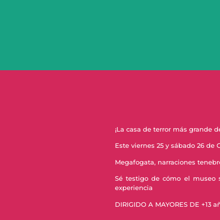
¡La casa de terror más grande d
Este viernes 25 y sábado 26 de 
Megafogata, narraciones teneb
Sé testigo de cómo el museo se
experiencia
DIRIGIDO A MAYORES DE +13 a