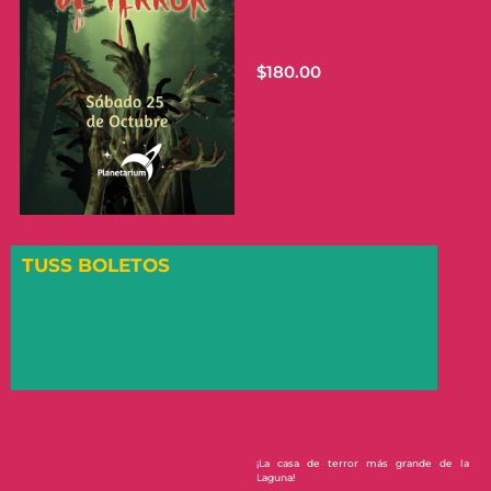
$
180.00
TUSS BOLETOS
¡La casa de terror más grande de la
Laguna!