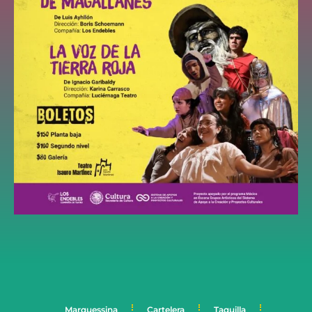
Marquessina
Cartelera
Taquilla