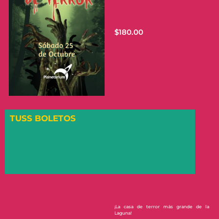
$
180.00
TUSS BOLETOS
¡La casa de terror más grande de la
Laguna!