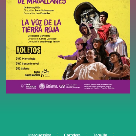
Marquessina
Cartelera
Taquilla