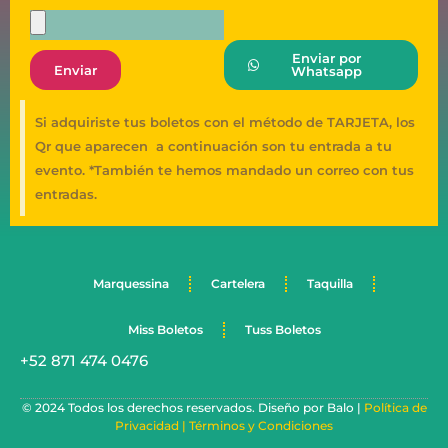
Enviar por
Enviar
Whatsapp
Si adquiriste tus boletos con el método de TARJETA, los
Qr que aparecen a continuación son tu entrada a tu
evento. *También te hemos mandado un correo con tus
entradas.
Marquessina
Cartelera
Taquilla
Miss Boletos
Tuss Boletos
+52 871 474 0476
© 2024 Todos los derechos reservados. Diseño por Balo |
Política de
Privacidad |
Términos y Condiciones